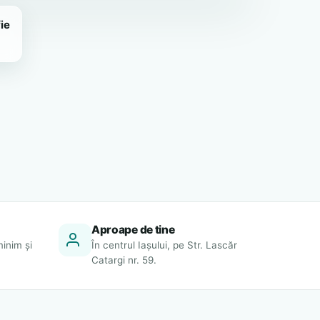
ie
Aproape de tine
minim și
În centrul Iașului, pe Str. Lascăr
Catargi nr. 59.