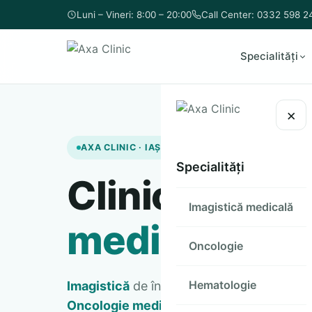
Luni – Vineri: 8:00 – 20:00
Call Center: 0332 598 2
Specialități
×
AXA CLINIC · IAȘI
Specialități
Clinică de
im
Imagistică medicală
medicală
în I
Oncologie
Hematologie
Imagistică
de înaltă performanță și consul
Oncologie medicală
,
Hematologie
și
Pne