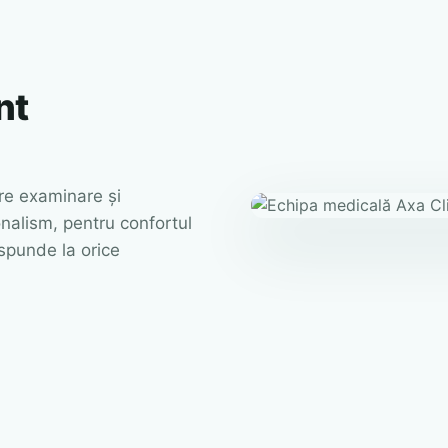
nt
are examinare și
ionalism, pentru confortul
ăspunde la orice