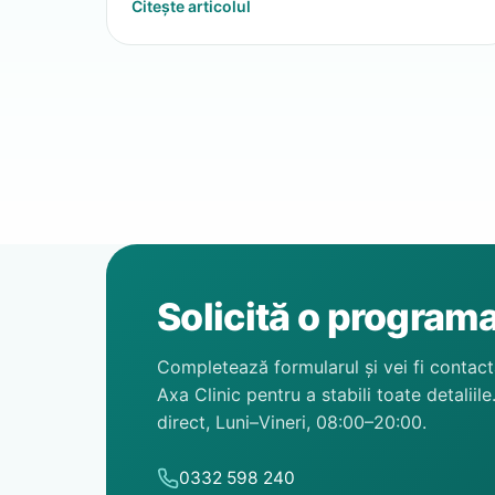
Citește articolul
Solicită o program
Completează formularul și vei fi contact
Axa Clinic pentru a stabili toate detaliile
direct, Luni–Vineri, 08:00–20:00.
0332 598 240