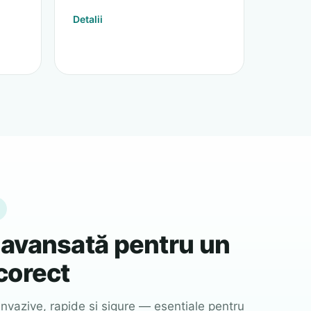
Detalii
 avansată pentru un
corect
nvazive, rapide și sigure — esențiale pentru