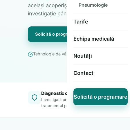
Pneumologie
același acoperiș. Diagnostic corect și îngr
investigație până la tratament.
Tarife
Solicită o programare
Vezi specialită
Echipa medicală
Tehnologie de vârf
Medici cu experiență
Rezu
Noutăți
Contact
Diagnostic corect
P
Solicită o programare
Investigații precise care ghidează
T
tratamentul potrivit.
ma