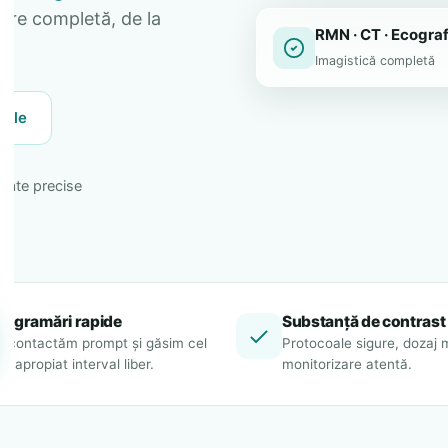
ijire completă, de la
RMN · CT · Ecograf
Imagistică completă
țile
ltate precise
rogramări rapide
Substanță de contrast
e contactăm prompt și găsim cel
Protocoale sigure, dozaj 
i apropiat interval liber.
monitorizare atentă.