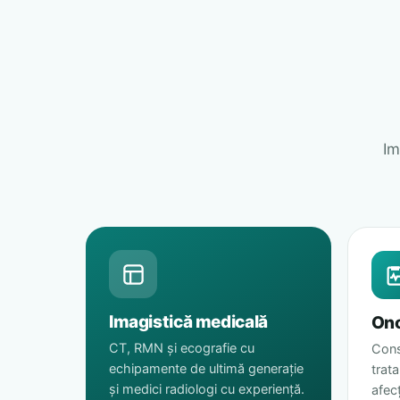
Im
Imagistică medicală
Onc
CT, RMN și ecografie cu
Consu
echipamente de ultimă generație
trat
și medici radiologi cu experiență.
afec