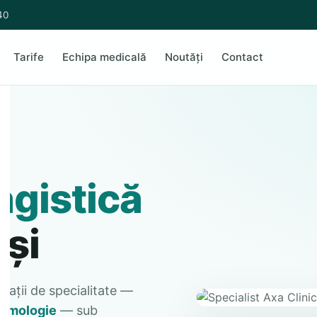
40
Tarife
Echipa medicală
Noutăți
Contact
agistică
ași
tații de specialitate —
umologie
— sub