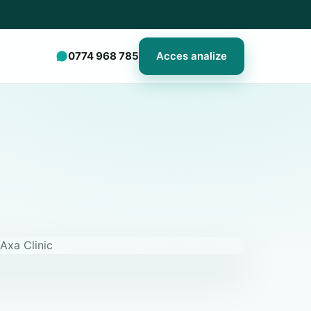
0774 968 785
Acces analize