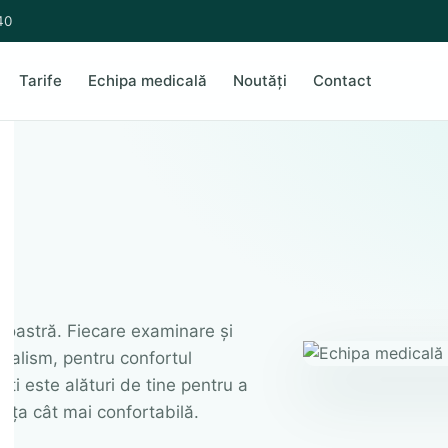
40
Tarife
Echipa medicală
Noutăți
Contact
ă
 noastră. Fiecare examinare și
ionalism, pentru confortul
ști este alături de tine pentru a
ența cât mai confortabilă.