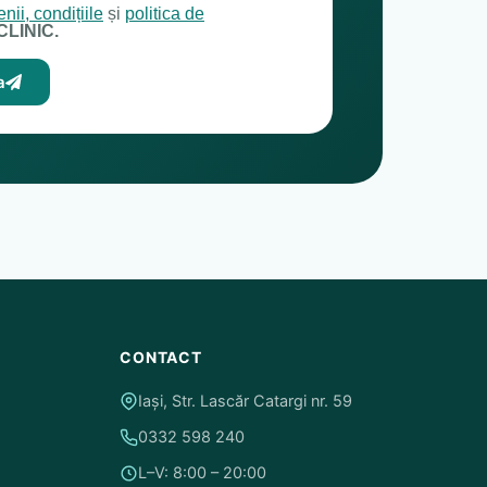
nii, condițiile
și
politica de
CLINIC.
a
CONTACT
Iași, Str. Lascăr Catargi nr. 59
0332 598 240
L–V: 8:00 – 20:00