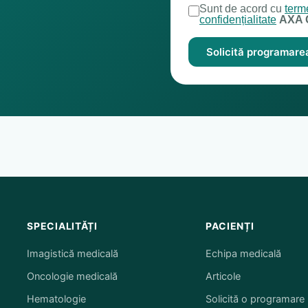
Sunt de acord cu
terme
confidențialitate
AXA 
Solicită programare
SPECIALITĂȚI
PACIENȚI
Imagistică medicală
Echipa medicală
Oncologie medicală
Articole
Hematologie
Solicită o programare