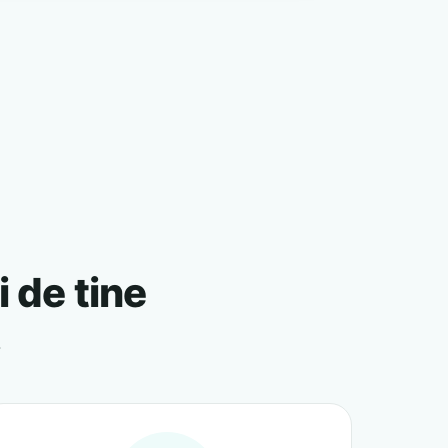
i de tine
.