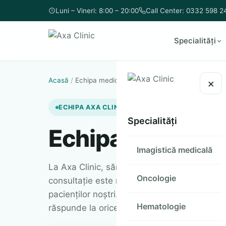
Luni – Vineri: 8:00 – 20:00
Call Center: 0332 598 2
Specialități
Acasă
/
Echipa medicală
×
ECHIPA AXA CLINIC
Specialități
Echipa
medical
Imagistică medicală
La Axa Clinic, sănătatea ta este prioritatea
Oncologie
consultație este realizată cu grijă și profes
pacienților noștri. Echipa noastră de speciali
Hematologie
răspunde la orice întrebare și a face experi